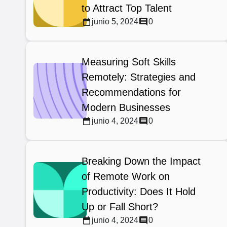
to Attract Top Talent
junio 5, 2024
0
Measuring Soft Skills
Remotely: Strategies and
Recommendations for
Modern Businesses
junio 4, 2024
0
Breaking Down the Impact
of Remote Work on
Productivity: Does It Hold
Up or Fall Short?
junio 4, 2024
0