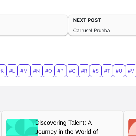
NEXT POST
Carrusel Prueba
#K
#L
#M
#N
#O
#P
#Q
#R
#S
#T
#U
#V
Discovering Talent: A
Journey in the World of