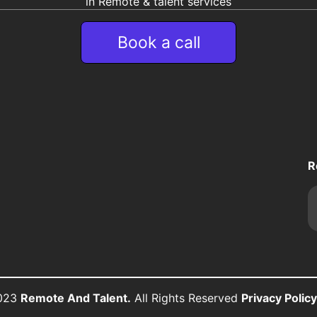
in Remote & talent services
Book a call
R
2023
Remote And Talent.
All Rights Reserved
Privacy Polic