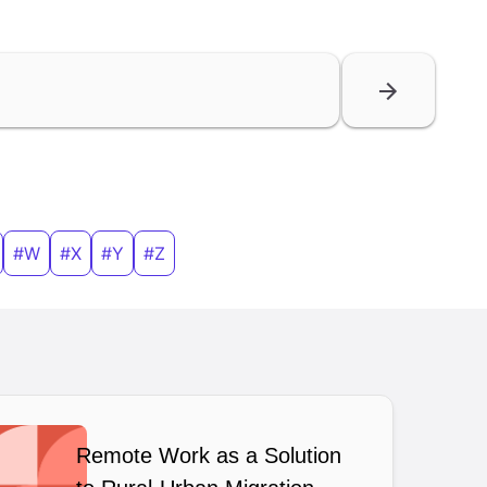
#W
#X
#Y
#Z
Remote Work as a Solution