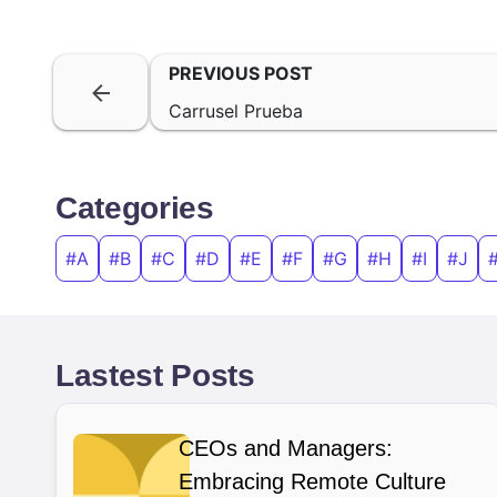
PREVIOUS POST
Carrusel Prueba
Categories
#A
#B
#C
#D
#E
#F
#G
#H
#I
#J
Lastest Posts
CEOs and Managers:
Embracing Remote Culture