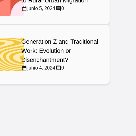
to Rural-Urban Migration
junio 5, 2024
0
Generation Z and Traditional
Work: Evolution or
Disenchantment?
junio 4, 2024
0